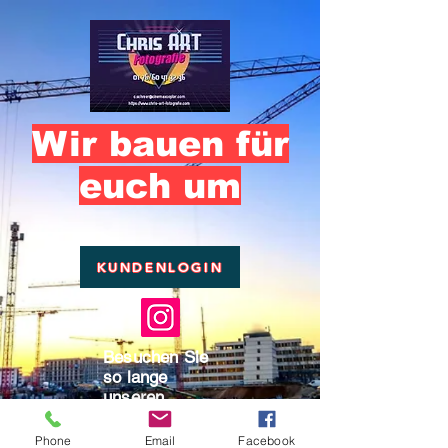
Wir bauen für
euch um
KUNDENLOGIN
Besuchen Sie
so lange
unseren
Instagram-
Account
Phone
Email
Facebook